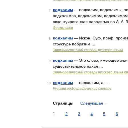
подхалим
— подхалим, подхалимы, по
7
подхалимов, подхалимом, подхалимами
акцентуированная парадигма по А. А. 
Формы слов
подхалим
— Искон. Суф. преф. произво
8
структуре побратим …
Этимологический словарь русского языка
подхалим
— Это слово, имеющее значен
9
существительное нахал …
Этимологический словарь русского языка К
подхалим
— подхал им, а …
10
Русский орфографический словарь
Страницы
Следующая
→
1
2
3
4
5
6