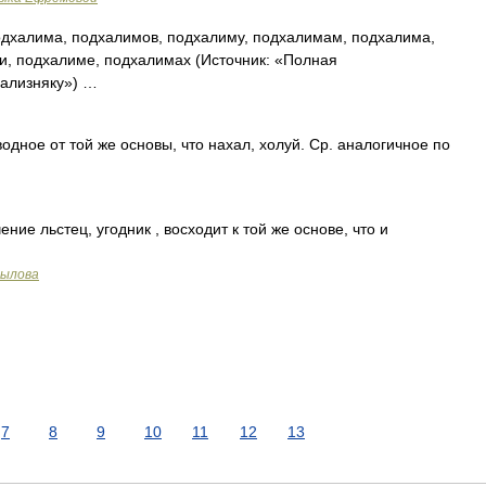
дхалима, подхалимов, подхалиму, подхалимам, подхалима,
, подхалиме, подхалимах (Источник: «Полная
Зализняку») …
дное от той же основы, что нахал, холуй. Ср. аналогичное по
ие льстец, угодник , восходит к той же основе, что и
рылова
7
8
9
10
11
12
13