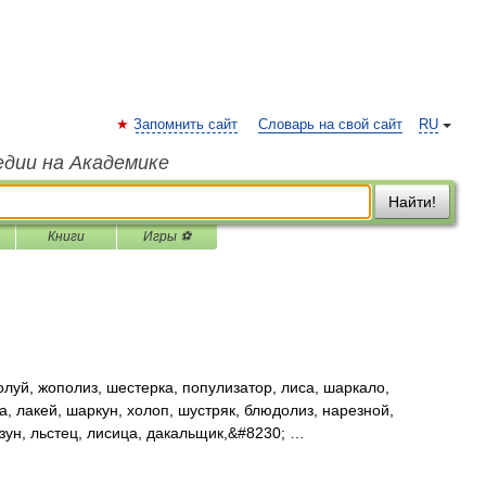
Запомнить сайт
Словарь на свой сайт
RU
едии на Академике
Найти!
Книги
Игры ⚽
луй, жополиз, шестерка, популизатор, лиса, шаркало,
а, лакей, шаркун, холоп, шустряк, блюдолиз, нарезной,
зун, льстец, лисица, дакальщик,&#8230; …