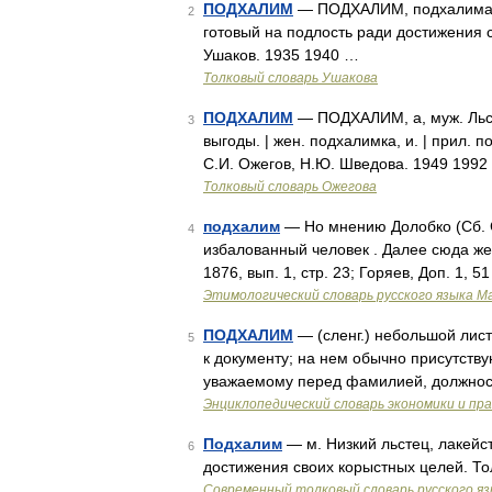
ПОДХАЛИМ
— ПОДХАЛИМ, подхалима, му
2
готовый на подлость ради достижения с
Ушаков. 1935 1940 …
Толковый словарь Ушакова
ПОДХАЛИМ
— ПОДХАЛИМ, а, муж. Льст
3
выгоды. | жен. подхалимка, и. | прил. 
С.И. Ожегов, Н.Ю. Шведова. 1949 1992
Толковый словарь Ожегова
подхалим
— Но мнению Долобко (Сб. Соб
4
избалованный человек . Далее сюда же 
1876, вып. 1, стр. 23; Горяев, Доп. 1, 5
Этимологический словарь русского языка М
ПОДХАЛИМ
— (сленг.) небольшой лист
5
к документу; на нем обычно присутст
уважаемому перед фамилией, должно
Энциклопедический словарь экономики и пр
Подхалим
— м. Низкий льстец, лакейс
6
достижения своих корыстных целей. Т
Современный толковый словарь русского я