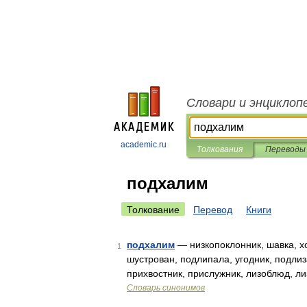
Словари и энциклоп
academic.ru
Толкования
Переводы
подхалим
Толкование
Перевод
Книги
подхалим
— низкопоклонник, шавка, хо
1
шустрован, подлипала, угодник, подлиз
прихвостник, прислужник, лизоблюд, ли
Словарь синонимов