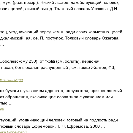
ж. (разг. презр.). Низкий льстец, лакействующий человек,
воих целей, личный выгод. Толковый словарь Ушакова. Д.Н.
ец, угодничающий перед кем н. ради своих корыстных целей,
подхалимский, ая, ое. П. поступок. Толковый словарь Ожегова.
 …
олевскому 230), от *хoliti (см. холить), первонач.
нахал, болг. охален распущенный ; см. также Желтов, ФЗ,
1 …
акса Фасмера
ок бумаги с указанием адресата, получателя, прикрепляемый
вуют обращения, включающие слова типа с уважением или
стью …
ава
твующий, угодничающий человек, готовый на подлость ради
олковый словарь Ефремовой. Т. Ф. Ефремова. 2000 …
зыка Ефремовой